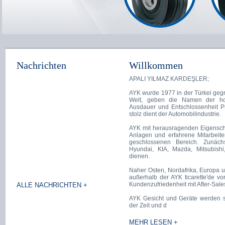
Nachrichten
Willkommen
Wir haben unseren Platz auf
APALI YILMAZ KARDEŞLER;
der Automechanika Istanbul
AYK wurde 1977 in der Türkei gegrü
2014 Messe ...
Welt, geben die Namen der hohe
11. APRIL - 14. April, nahm 2014
Ausdauer und Entschlossenheit Pr
Datum der Automechanika Istanbul
stolz dient der Automobilindustrie.
Exhibition unserem Platz. 8 A.150
unsere geschätzten Kunden Wir
AYK mit herausragenden Eigensc
sind stolz darauf, Sie begrüßen in
Anlagen und erfahrene Mitarbeite
Hol ...
geschlossenen Bereich. Zunäch
Hyundai, KIA, Mazda, Mitsubish
dienen.
Naher Osten, Nordafrika, Europa u
außerhalb der AYK ticarette'de vo
Kundenzufriedenheit mit After-Sale
ALLE NACHRICHTEN +
AYK Gesicht und Geräte werden s
der Zeit und d
MEHR LESEN +